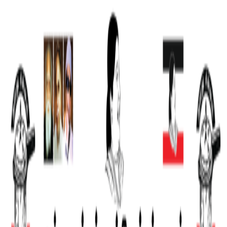
கழகம்
தலைமை
போராட்டங்கள்
வெளியீடுகள்
ஊடகம்
தொடர்பு
கொள்ள