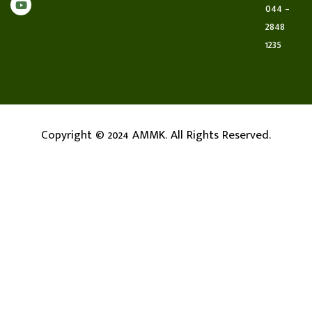
044 –
அவைத்தலைவர்
2848
திரு.M.ராமலிங்க…
1235
July 30, 2026
இரங்கல் செய்தி : மதுரை
மாநகர் வடக்கு மாவட்டம்,
மதுரை வடக்கு 1ம் பகுதி 33வது
Copyright © 2024 AMMK. All Rights Reserved.
வட்டக் கழக செயலாளர் திரு…
July 29, 2026
தலைமைக் கழக அறிவிப்பு:
கோவை தெற்கு மாவட்டக் கழக
நிர்வாகிகள், பொதுக்குழு
உறுப்பினர்கள், மாவட்ட சார்பு…
July 29, 2026
தலைமைக் கழக அறிவிப்பு: