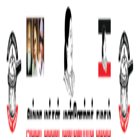
கழகம்
தலைமை
போராட்டங்கள்
வெளியீடுகள்
ஊடகம்
தொடர்பு
கொள்ள