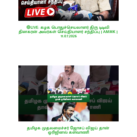
🔴LIVE: கழக பொதுச்செயலாளர் திரு டிடிவி 
தினகரன் அவர்கள் செய்தியாளர் சந்திப்பு | AMMK | 
11.07.2026
தமிழக முதலமைச்சர் ஜோசப் விஜய் தான் 
ஒரிஜினல் களவாணி