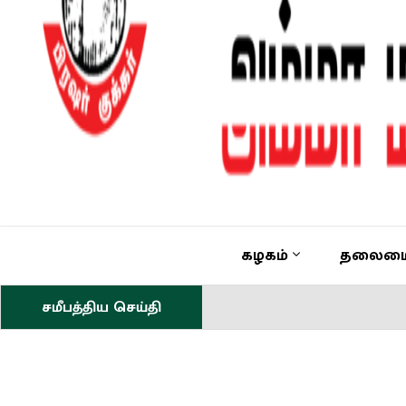
கழகம்
தலைம
சமீபத்திய செய்தி