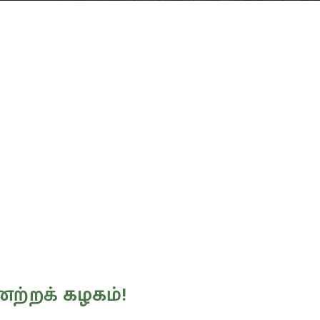
ேற்றக் கழகம்!