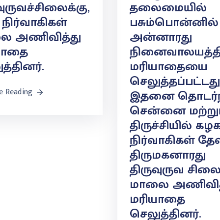
வுருவச்சிலைக்கு,
தலைமையில்
நிர்வாகிகள்
பசும்பொன்னில்
ை அணிவித்து
அன்னாரது
யாதை
நினைவாலயத்தி
த்தினர்.
மரியாதையை
செலுத்தப்பட்டது
e Reading
இதனை தொடர்ந
சென்னை மற்று
திருச்சியில் கழ
நிர்வாகிகள் தேவ
திருமகனாரது
திருவுருவ சிலை
மாலை அணிவித
மரியாதை
செலுத்தினர்.