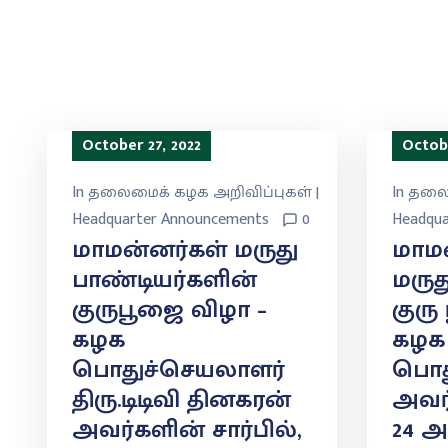
October 27, 2022
Octobe
In
தலைமைக் கழக அறிவிப்புகள் |
In
தலைம
Headquarter Announcements
0
Headqua
மாமன்னர்கள் மருது
மாம
பாண்டியர்களின்
மருத
குருபூஜை விழா –
குரு
கழக
கழக
பொதுச்செயலாளர்
பொத
திரு.டிடிவி தினகரன்
அவர
அவர்களின் சார்பில்,
24 அ