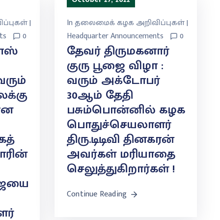
்புகள் |
In
தலைமைக் கழக அறிவிப்புகள் |
ts
0
Headquarter Announcements
0
ோஸ்
தேவர் திருமகனார்
குரு பூஜை விழா :
ரும்
வரும் அக்டோபர்
ைக்கு
30ஆம் தேதி
ான
பசும்பொன்னில் கழக
பொதுச்செயலாளர்
கத்
திரு.டிடிவி தினகரன்
ாரின்
அவர்கள் மரியாதை
செலுத்துகிறார்கள் !
ூஜையை
Continue Reading
ர்