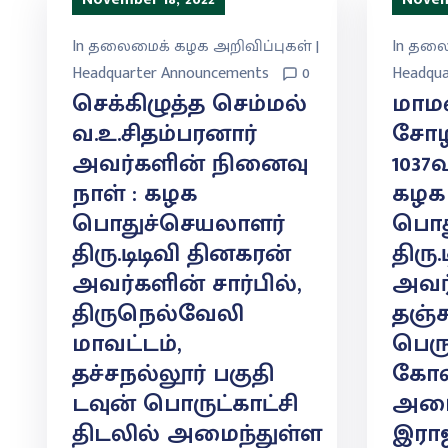
In
தலைமைக் கழக அறிவிப்புகள் |
In
தலைம
Headquarter Announcements
0
Headqua
செக்கிழுத்த செம்மல்
மாம
வ.உ.சிதம்பரனார்
சோழ
அவர்களின் நினைவு
1037
நாள் : கழக
கழக
பொதுச்செயலாளர்
பொத
திரு.டிடிவி தினகரன்
திரு
அவர்களின் சார்பில்,
அவர்
திருநெல்வேலி
தஞ்ச
மாவட்டம்,
பெர
தச்சநல்லூர் பகுதி
கோவ
டவுன் பொருட்காட்சி
அமை
திடலில் அமைந்துள்ள
இரா