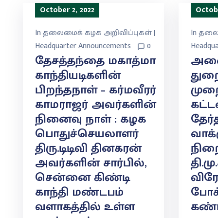
October 2, 2022
Octobe
In
தலைமைக் கழக அறிவிப்புகள் |
In
தலைம
Headquarter Announcements
0
Headqua
தேசத்தந்தை மகாத்மா
அனை
காந்தியடிகளின்
துற
பிறந்தநாள் – கர்மவீரர்
முறை
காமராஜர் அவர்களின்
கட்ட
நினைவு நாள் : கழக
தேர்
பொதுச்செயலாளர்
வாக
திரு.டிடிவி தினகரன்
நிற
அவர்களின் சார்பில்,
தி.ம
சென்னை கிண்டி
விர
காந்தி மண்டபம்
போக
வளாகத்தில் உள்ள
கண்ட