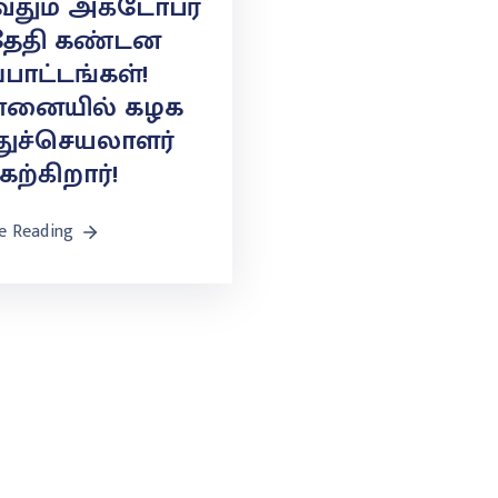
வதும் அக்டோபர்
 தேதி கண்டன
்பாட்டங்கள்!
்னையில் கழக
ுச்செயலாளர்
ேற்கிறார்!
e Reading