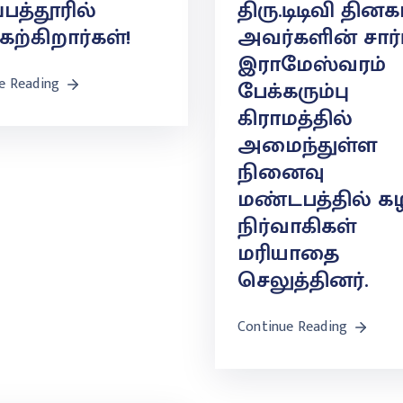
்பத்தூரில்
திரு.டிடிவி தின
ேற்கிறார்கள்!
அவர்களின் சார்ப
இராமேஸ்வரம்
e Reading
பேக்கரும்பு
கிராமத்தில்
அமைந்துள்ள
நினைவு
மண்டபத்தில் க
நிர்வாகிகள்
மரியாதை
செலுத்தினர்.
Continue Reading