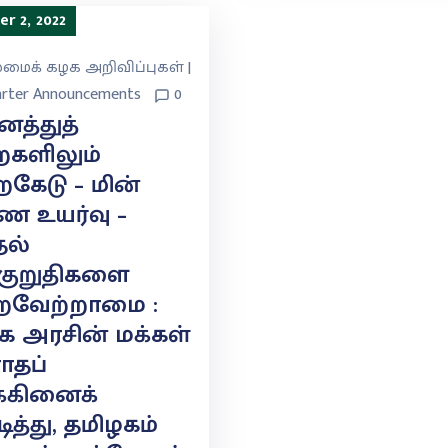
r 2, 2022
ைக் கழக அறிவிப்புகள் |
rter Announcements
0
த்துத்
ைகளிலும்
கேடு – மின்
ண உயர்வு –
தல்
்குறுதிகளை
ைவேற்றாமை :
ு.க அரசின் மக்கள்
ோதப்
்கினைக்
ித்து, தமிழகம்