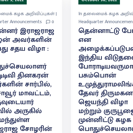
ைக் கழக அறிவிப்புகள் |
In
தலைமைக் கழக அறிவிப
rter Announcements
0
Headquarter Announcemen
ன்னர் இராஜராஜ
தென்னாட்டு ப
ன் அவர்களின்
என
வது சதய விழா :
அழைக்கப்படுபவ
இந்திய விடுதல
ுச்செயலாளர்
போராடியவரும
.டிடிவி தினகரன்
பசும்பொன்
களின் சார்பில்,
உ.முத்துராமலிங்
ாவூர் மாவட்டம்,
தேவர் திருமகன
ுவுடையார்
ஜெயந்தி விழா
ில் அருகில்
மற்றும் குருப
ந்துள்ள
முன்னிட்டு கழக
ஜராஜ சோழரின்
பொதுச்செயலாள