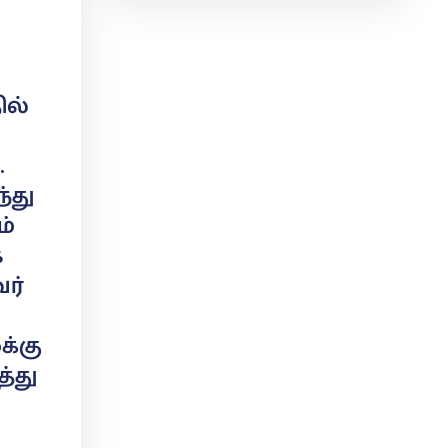
ல்
.
்து
ம்
க
ர்
க்கு
்து