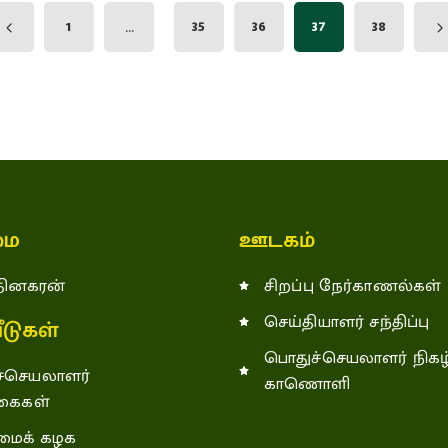
1
...
35
36
37
38
ை
ஊடகம்
 தினகரன்
சிறப்பு நேர்காணல்கள்
செய்தியாளர் சந்திப்பு
டுகள்
பொதுச்செயலாளர் நிகழ்
்செயலாளர்
காணொளி
கைகள்
ைக் கழக