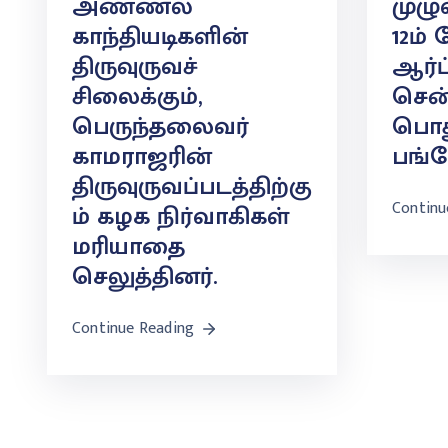
அண்ணல்
முழு
காந்தியடிகளின்
12ம்
திருவுருவச்
ஆர்ப
சிலைக்கும்,
சென
பெருந்தலைவர்
பொத
காமராஜரின்
பங்க
திருவுருவப்படத்திற்கு
Continu
ம் கழக நிர்வாகிகள்
மரியாதை
செலுத்தினர்.
Continue Reading