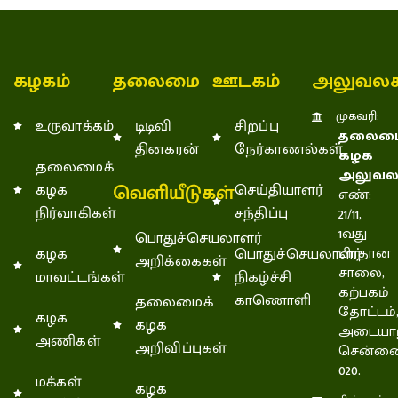
கழகம்
தலைமை
ஊடகம்
அலுவலக
முகவரி:
உருவாக்கம்
டிடிவி
சிறப்பு
தலைமை
தினகரன்
நேர்காணல்கள்
கழக
தலைமைக்
அலுவல
வெளியீடுகள்
கழக
செய்தியாளர்
எண்:
நிர்வாகிகள்
சந்திப்பு
21/11,
1வது
பொதுச்செயலாளர்
கழக
பொதுச்செயலாளர்
பிரதான
அறிக்கைகள்
சாலை,
மாவட்டங்கள்
நிகழ்ச்சி
கற்பகம்
காணொளி
தலைமைக்
தோட்டம்
கழக
கழக
அடையாற
அணிகள்
அறிவிப்புகள்
சென்னை
020.
மக்கள்
கழக