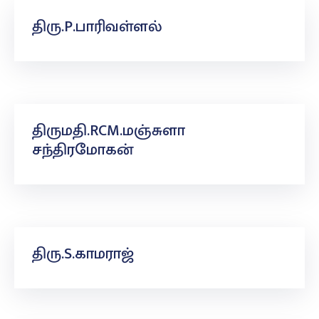
திரு.P.பாரிவள்ளல்
திருமதி.RCM.மஞ்சுளா
சந்திரமோகன்
திரு.S.காமராஜ்