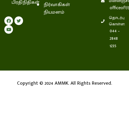
மின்னஞ்சல
பிரதிநிதிகள்
நிர்வாகிகள்
officeof
நியமனம்
தொடர்பு
கொள்ள:
044 –
2848
1235
Copyright © 2024 AMMK. All Rights Reserved.