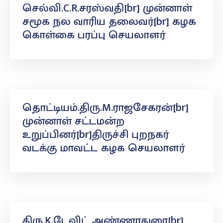
செல்வி.C.R.சரஸ்வதி[br] முன்னாள்
சமூக நல வாரிய தலைவர்[br] கழக
கொள்கை பரப்பு செயலாளர்
தொட்டியம்.திரு.M.ராஜசேகரன்[br]
முன்னாள் சட்டமன்ற
உறுப்பினர்[br]திருச்சி புறநகர்
வடக்கு மாவட்ட கழக செயலாளர்
திரு.K.டேவிட் அண்ணாதுரை[br]