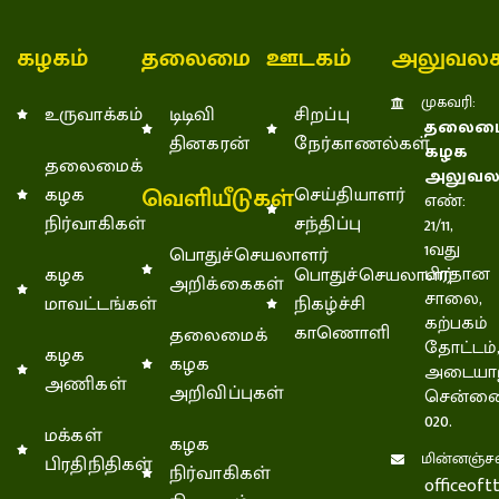
கழகம்
தலைமை
ஊடகம்
அலுவலக
முகவரி:
உருவாக்கம்
டிடிவி
சிறப்பு
தலைமை
தினகரன்
நேர்காணல்கள்
கழக
தலைமைக்
அலுவல
வெளியீடுகள்
கழக
செய்தியாளர்
எண்:
நிர்வாகிகள்
சந்திப்பு
21/11,
1வது
பொதுச்செயலாளர்
கழக
பொதுச்செயலாளர்
பிரதான
அறிக்கைகள்
சாலை,
மாவட்டங்கள்
நிகழ்ச்சி
கற்பகம்
காணொளி
தலைமைக்
தோட்டம்
கழக
கழக
அடையாற
அணிகள்
அறிவிப்புகள்
சென்னை
020.
மக்கள்
கழக
மின்னஞ்சல
பிரதிநிதிகள்
நிர்வாகிகள்
officeof