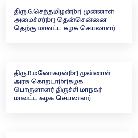
திரு.G.செந்தமிழன்[br] முன்னாள்
அமைச்சர்[br] தென்சென்னை
தெற்கு மாவட்ட கழக செயலாளர்
திரு.R.மனோகரன்[br] முன்னாள்
அரசு கொறடா[br]கழக
பொருளாளர் திருச்சி மாநகர்
மாவட்ட கழக செயலாளர்