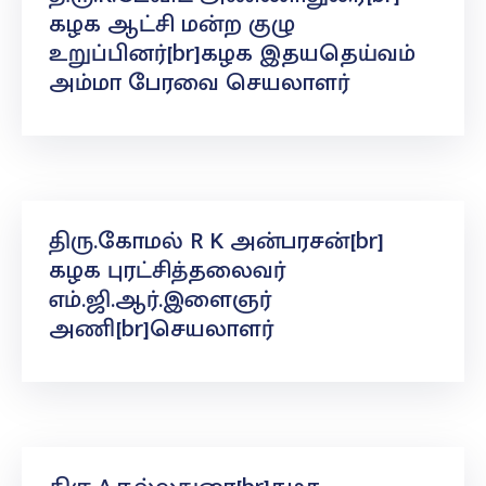
கழக ஆட்சி மன்ற குழு
உறுப்பினர்[br]கழக இதயதெய்வம்
அம்மா பேரவை செயலாளர்
திரு.கோமல் R K அன்பரசன்[br]
கழக புரட்சித்தலைவர்
எம்.ஜி.ஆர்.இளைஞர்
அணி[br]செயலாளர்