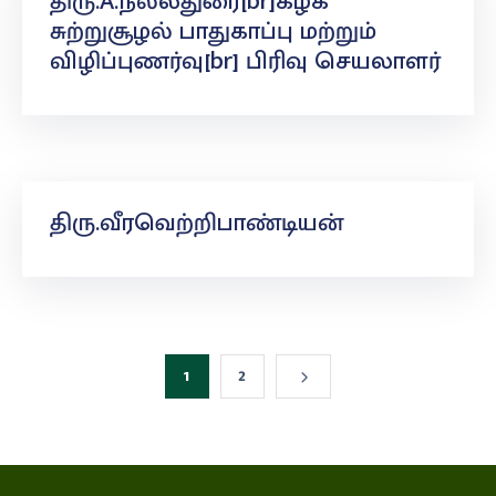
திரு.A.நல்லதுரை[br]கழக
சுற்றுசூழல் பாதுகாப்பு மற்றும்
விழிப்புணர்வு[br] பிரிவு செயலாளர்
திரு.வீரவெற்றிபாண்டியன்
1
2