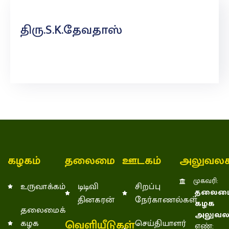
திரு.S.K.தேவதாஸ்
கழகம்
தலைமை
ஊடகம்
அலுவலக
முகவரி:
உருவாக்கம்
டிடிவி
சிறப்பு
தலைமை
தினகரன்
நேர்காணல்கள்
கழக
தலைமைக்
அலுவல
வெளியீடுகள்
கழக
செய்தியாளர்
எண்: