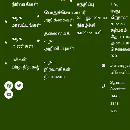
நிர்வாகிகள்
சந்திப்பு
21/11,
1வது
பொதுச்செயலாளர்
கழக
பொதுச்செயலாளர்
பிரதான
அறிக்கைகள்
சாலை,
மாவட்டங்கள்
நிகழ்ச்சி
கற்பகம்
காணொளி
தலைமைக்
தோட்டம்
கழக
கழக
அடையாற
அணிகள்
அறிவிப்புகள்
சென்னை
020.
மக்கள்
கழக
மின்னஞ்சல
பிரதிநிதிகள்
நிர்வாகிகள்
officeof
நியமனம்
தொடர்பு
கொள்ள:
044 –
2848
1235