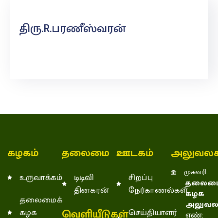
திரு.R.பரணீஸ்வரன்
கழகம்
தலைமை
ஊடகம்
அலுவலக
முகவரி:
உருவாக்கம்
டிடிவி
சிறப்பு
தலைமை
தினகரன்
நேர்காணல்கள்
கழக
தலைமைக்
அலுவல
வெளியீடுகள்
கழக
செய்தியாளர்
எண்: