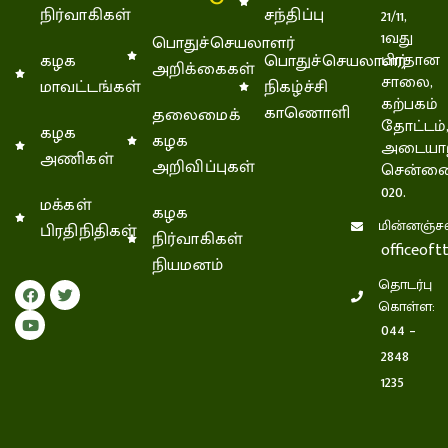
நிர்வாகிகள்
சந்திப்பு
21/11,
1வது
பொதுச்செயலாளர்
கழக
பொதுச்செயலாளர்
பிரதான
அறிக்கைகள்
சாலை,
மாவட்டங்கள்
நிகழ்ச்சி
கற்பகம்
காணொளி
தலைமைக்
தோட்டம்
கழக
கழக
அடையாற
அணிகள்
அறிவிப்புகள்
சென்னை
020.
மக்கள்
கழக
மின்னஞ்சல
பிரதிநிதிகள்
நிர்வாகிகள்
officeof
நியமனம்
தொடர்பு
கொள்ள:
044 –
2848
1235