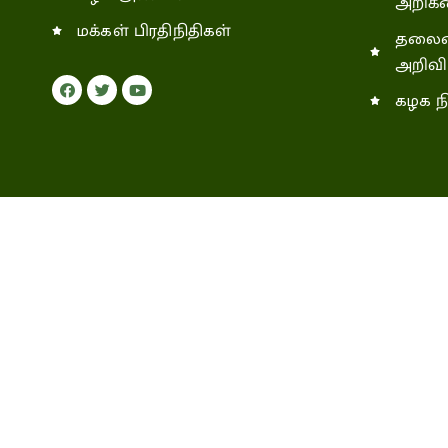
அறிக்
மக்கள் பிரதிநிதிகள்
தலைம
அறிவிப
கழக ந