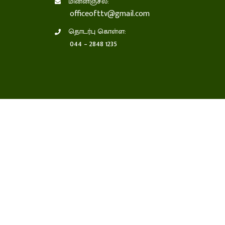
மின்னஞ்சல்:
officeofttv@gmail.com
தொடர்பு கொள்ள:
044 – 2848 1235