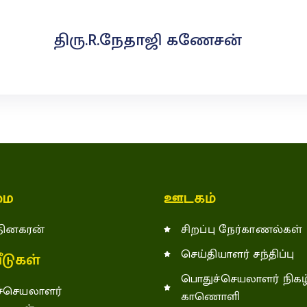
திரு.R.நேதாஜி கணேசன்
ை
ஊடகம்
 தினகரன்
சிறப்பு நேர்காணல்கள்
செய்தியாளர் சந்திப்பு
டுகள்
பொதுச்செயலாளர் நிகழ்
்செயலாளர்
காணொளி