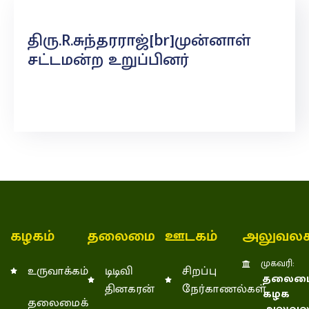
திரு.R.சுந்தரராஜ்[br]முன்னாள்
சட்டமன்ற உறுப்பினர்
கழகம்
தலைமை
ஊடகம்
அலுவலக
முகவரி:
உருவாக்கம்
டிடிவி
சிறப்பு
தலைமை
தினகரன்
நேர்காணல்கள்
கழக
தலைமைக்