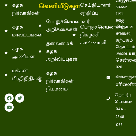
அலுவல
வெளியீடுகள்
கழக
செய்தியாளர்
எண்:
நிர்வாகிகள்
சந்திப்பு
21/11,
1வது
பொதுச்செயலாளர்
கழக
பொதுச்செயலாளர்
பிரதான
அறிக்கைகள்
சாலை,
மாவட்டங்கள்
நிகழ்ச்சி
கற்பகம்
காணொளி
தலைமைக்
தோட்டம்
கழக
கழக
அடையாற
அணிகள்
அறிவிப்புகள்
சென்னை
020.
மக்கள்
கழக
மின்னஞ்சல
பிரதிநிதிகள்
நிர்வாகிகள்
officeof
நியமனம்
தொடர்பு
கொள்ள:
044 –
2848
1235