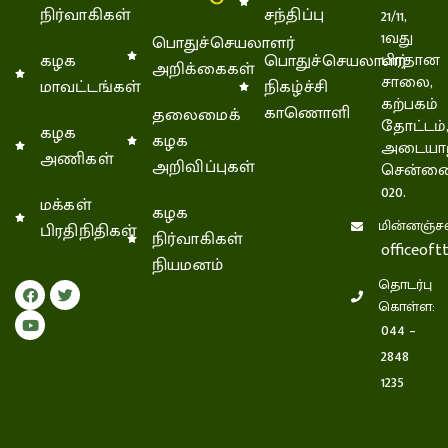
நிர்வாகிகள்
சந்திப்பு
21/11,
1வது
பொதுச்செயலாளர்
கழக
பொதுச்செயலாளர்
பிரதான
அறிக்கைகள்
சாலை,
மாவட்டங்கள்
நிகழ்ச்சி
கற்பகம்
காணொளி
தலைமைக்
தோட்டம்
கழக
கழக
அடையாற
அணிகள்
அறிவிப்புகள்
சென்னை
020.
மக்கள்
கழக
மின்னஞ்சல
பிரதிநிதிகள்
நிர்வாகிகள்
officeof
நியமனம்
தொடர்பு
கொள்ள:
044 –
2848
1235