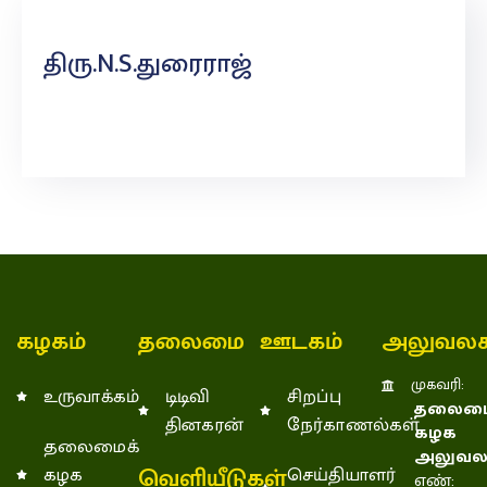
திரு.N.S.துரைராஜ்
கழகம்
தலைமை
ஊடகம்
அலுவலக
முகவரி:
உருவாக்கம்
டிடிவி
சிறப்பு
தலைமை
தினகரன்
நேர்காணல்கள்
கழக
தலைமைக்
அலுவல
வெளியீடுகள்
கழக
செய்தியாளர்
எண்: