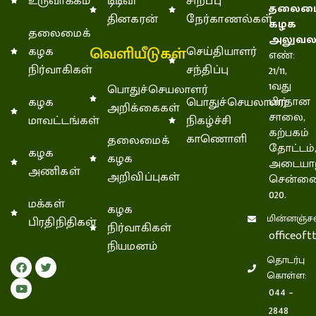
உருவாக்கம்
டிடிவி
சிறப்பு
தலைமை
தினகரன்
நேர்காணல்கள்
கழக
தலைமைக்
அலுவல
வெளியீடுகள்
கழக
செய்தியாளர்
எண்:
நிர்வாகிகள்
சந்திப்பு
21/11,
1வது
பொதுச்செயலாளர்
கழக
பொதுச்செயலாளர்
பிரதான
அறிக்கைகள்
சாலை,
மாவட்டங்கள்
நிகழ்ச்சி
கற்பகம்
காணொளி
தலைமைக்
தோட்டம்
கழக
கழக
அடையாற
அணிகள்
அறிவிப்புகள்
சென்னை
020.
மக்கள்
கழக
மின்னஞ்சல
பிரதிநிதிகள்
நிர்வாகிகள்
officeof
நியமனம்
தொடர்பு
கொள்ள:
044 –
2848