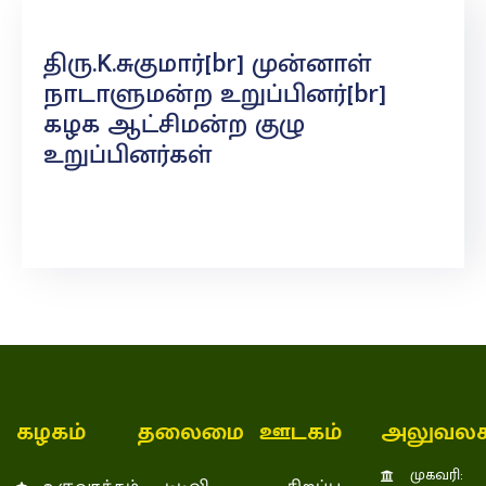
திரு.K.சுகுமார்[br] முன்னாள்
நாடாளுமன்ற உறுப்பினர்[br]
கழக ஆட்சிமன்ற குழு
உறுப்பினர்கள்
கழகம்
தலைமை
ஊடகம்
அலுவலக
முகவரி: