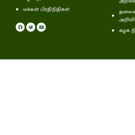
அறிக்
மக்கள் பிரதிநிதிகள்
தலைம
அறிவிப
கழக ந