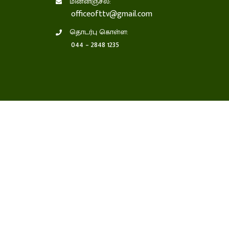
மின்னஞ்சல்:
officeofttv@gmail.com
தொடர்பு கொள்ள:
044 – 2848 1235