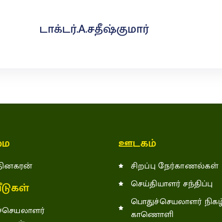
டாக்டர்.A.சதீஷ்குமார்
ை
ஊடகம்
 தினகரன்
சிறப்பு நேர்காணல்கள்
செய்தியாளர் சந்திப்பு
டுகள்
பொதுச்செயலாளர் நிகழ்
்செயலாளர்
காணொளி