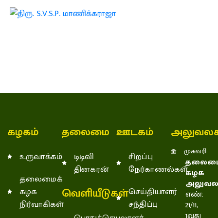
கழகம்
தலைமை
ஊடகம்
அலுவலக
முகவரி:
உருவாக்கம்
டிடிவி
சிறப்பு
தலைமை
தினகரன்
நேர்காணல்கள்
கழக
தலைமைக்
அலுவல
வெளியீடுகள்
கழக
செய்தியாளர்
எண்:
நிர்வாகிகள்
சந்திப்பு
21/11,
1வது