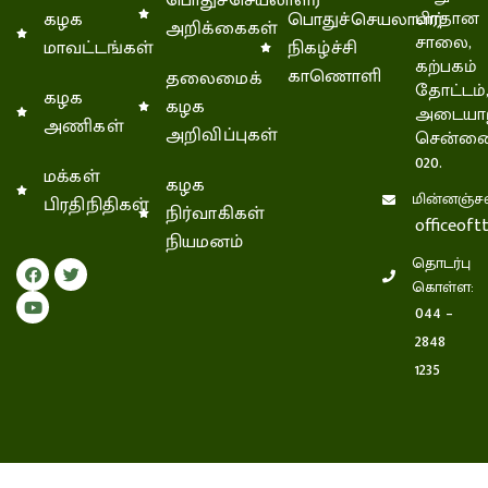
பொதுச்செயலாளர்
கழக
பொதுச்செயலாளர்
பிரதான
அறிக்கைகள்
சாலை,
மாவட்டங்கள்
நிகழ்ச்சி
கற்பகம்
காணொளி
தலைமைக்
தோட்டம்
கழக
கழக
அடையாற
அணிகள்
அறிவிப்புகள்
சென்னை
020.
மக்கள்
கழக
மின்னஞ்சல
பிரதிநிதிகள்
நிர்வாகிகள்
officeof
நியமனம்
தொடர்பு
கொள்ள:
044 –
2848
1235