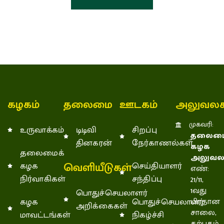
கழகம்
தலைமை
ஊடகம்
அலுவலக
முகவரி:
உருவாக்கம்
டிடிவி
சிறப்பு
தலைமை
தினகரன்
நேர்காணல்கள்
கழக
தலைமைக்
அலுவல
வெளியீடுகள்
கழக
செய்தியாளர்
எண்:
நிர்வாகிகள்
சந்திப்பு
21/11,
1வது
பொதுச்செயலாளர்
கழக
பொதுச்செயலாளர்
பிரதான
அறிக்கைகள்
சாலை,
மாவட்டங்கள்
நிகழ்ச்சி
கற்பகம்