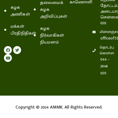
காணொளி
தலைமைக்
தோட்டம்
கழக
கழக
அடையாற
அணிகள்
அறிவிப்புகள்
சென்னை
020.
மக்கள்
கழக
மின்னஞ்சல
பிரதிநிதிகள்
நிர்வாகிகள்
officeof
நியமனம்
தொடர்பு
கொள்ள:
044 –
2848
1235
Copyright © 2024 AMMK. All Rights Reserved.